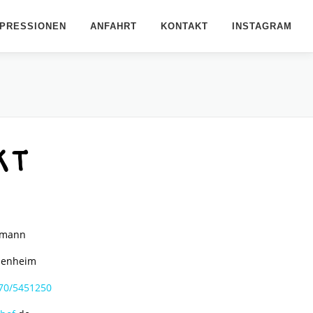
MPRESSIONEN
ANFAHRT
KONTAKT
INSTAGRAM
KT
rmann
hlenheim
70/5451250