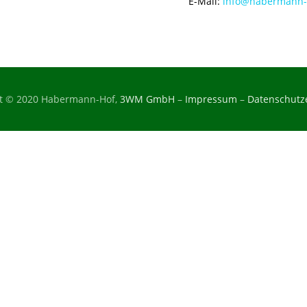
E-Mail:
info@habermann-
t © 2020 Habermann-Hof,
3WM GmbH
–
Impressum
–
Datenschutz