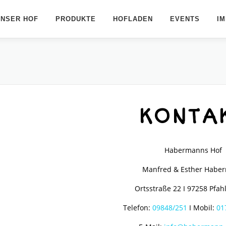
UNSER HOF
PRODUKTE
HOFLADEN
EVENTS
I
KONTA
Habermanns Hof
Manfred & Esther Habe
Ortsstraße 22 I 97258 Pfa
Telefon:
09848/251
I Mobil:
01