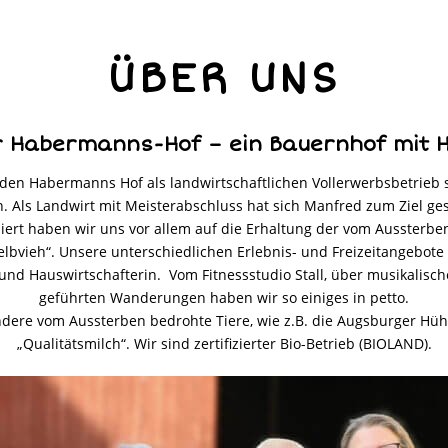
ÜBER UNS
 Habermanns-Hof – ein Bauernhof mit 
en Habermanns Hof als landwirtschaftlichen Vollerwerbsbetrieb sc
n. Als Landwirt mit Meisterabschluss hat sich Manfred zum Ziel g
isiert haben wir uns vor allem auf die Erhaltung der vom Aussterb
vieh“. Unsere unterschiedlichen Erlebnis- und Freizeitangebote f
und Hauswirtschafterin. Vom Fitnessstudio Stall, über musikalis
geführten Wanderungen haben wir so einiges in petto.
dere vom Aussterben bedrohte Tiere, wie z.B. die Augsburger Hü
„Qualitätsmilch“. Wir sind zertifizierter Bio-Betrieb (BIOLAND).